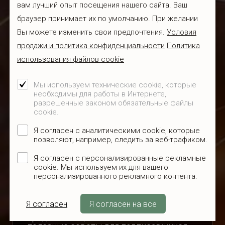
вам лучший опыт посещения нашего сайта. Ваш
браузер принимает их по умолчанию. При желании
Рохелине 9, Тяхтвере, Тартумаа

Вы можете изменить свои предпочтения.
Условия
+372 327 8111

продажи и политика конфиденциальности
Политика
Пн-Чт 8 - 17, Пт 8 - 16

использования файлов cookie
info@koeratoit.ee

Мы используем технические cookie, которые
необходимы для работы в Интернете,
Условия и порядок доставки
разрешенные законом обязательные файлы
cookie.
Отказ от заказа
Я согласен с аналитическими cookie, которые
Условия продажи и политика конфиденциальности
позволяют, например, следить за веб-трафиком.
Политика использования файлов cookie
Я согласен с персонализированные рекламные
Изменить настройки cookie
cookie. Мы используем их для вашего
персонализированного рекламного контента.
Я согласен
Я согласен на все
Интересные специальные
предложения, свежие новости,