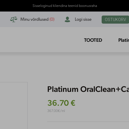
Sisseloginud kliendina teenid boonusraha


OSTUKORV
Minu võrdlused
(
0
)
Logi sisse
TOOTED
Plat
Platinum OralClean+Ca
36.70 €
367.00€/ml