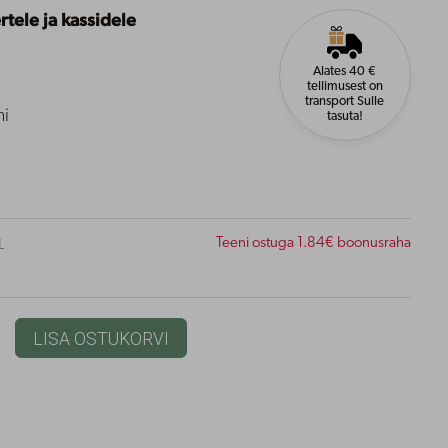
rtele ja kassidele
Alates 40 €
tellimusest on
transport Sulle
ni
tasuta!
Teeni ostuga 1.84€ boonusraha
L
LISA OSTUKORVI