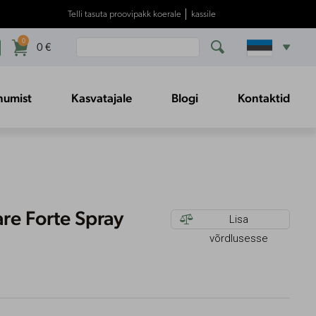
Telli tasuta proovipakk
koerale
│
kassile
0


0
€
inumist
Kasvatajale
Blogi
Kontaktid
re Forte Spray
Lisa

võrdlusesse