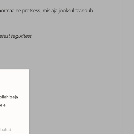
ormaalne protsess, mis aja jooksul taandub.
est teguritest.
ilehitseja
eie
lubatud