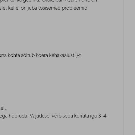
rei kui ka geelina. OralClean+Care Forte on
le, kellel on juba tõsisemad probleemid
rra kohta sõltub koera kehakaalust (vt
el.
dega hõõruda. Vajadusel võib seda korrata iga 3–4