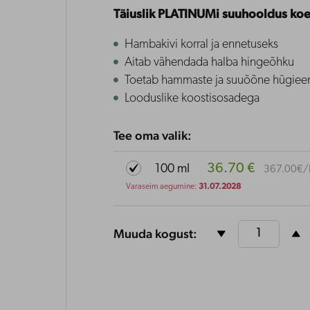
Täiuslik PLATINUMi suuhooldus
koe
Hambakivi korral ja ennetuseks
Aitab vähendada halba hingeõhku
Toetab hammaste ja suuõõne hügiee
Looduslike koostisosadega
Tee oma valik:
36.70 €
100 ml
367.00€/
31.07.2028
Varaseim aegumine:
Muuda kogust:

