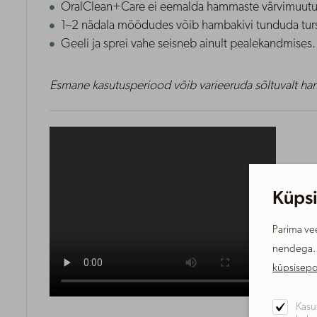
OralClean+Care ei eemalda hammaste värvimuutu
1–2 nädala möödudes võib hambakivi tunduda turse
Geeli ja sprei vahe seisneb ainult pealekandmises. 
Esmane kasutusperiood võib varieeruda sõltuvalt ham
Küpsi
Parima vee
nendega. S
küpsisepol
Kasu