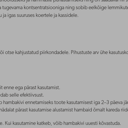
oolduseks ja hammaste puhastamiseks ning on saadaval nii sp
 tugevama kontsentratsiooniga ning sobib eelkõige lemmikute
a igas suuruses koertele ja kassidele.
i otse kahjustatud piirkondadele. Pihustuste arv ühe kasutusko
t enne ega pärast kasutamist.
ab selle efektiivsust.
ab hambakivi ennetamiseks toote kasutamisest iga 2–3 päeva jär
nädalat pärast kasutamise alustamist hambaid õrnalt kareda rii
e. Kui kasutamine katkeb, võib hambakivi uuesti kõvastuda.