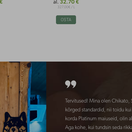
€
32.70 €
al.
327.00€ / L
OSTA
Tervitused! Mina olen Chikato, 
kõrged standardid, nii toidu ku
korda Platinum maiuseid, olin al
Aga kohe, kui tundsin seda rikk