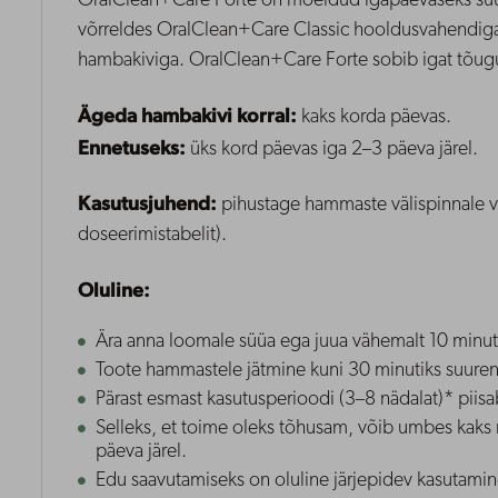
OralClean+Care Forte on mõeldud igapäevaseks suuh
võrreldes OralClean+Care Classic hooldusvahendiga
hambakiviga. OralClean+Care Forte sobib igat tõugu j
Ägeda hambakivi korral:
kaks korda päevas.
Ennetuseks:
üks kord päevas iga 2–3 päeva järel.
Kasutusjuhend:
pihustage hammaste välispinnale võ
doseerimistabelit).
Oluline:
Ära anna loomale süüa ega juua vähemalt 10 minuti
Toote hammastele jätmine kuni 30 minutiks suurend
Pärast esmast kasutusperioodi (3–8 nädalat)* piis
Selleks, et toime oleks tõhusam, võib umbes kaks 
päeva järel.
Edu saavutamiseks on oluline järjepidev kasutamin