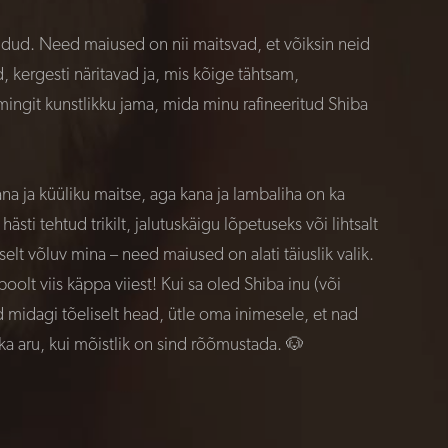
dud. Need maiused on nii maitsvad, et võiksin neid
kergesti näritavad ja, mis kõige tähtsam,
 mingit kunstlikku jama, mida minu rafineeritud Shiba
a ja küüliku maitse, aga kana ja lambaliha on ka
ti tehtud trikilt, jalutuskäigu lõpetuseks või lihtsalt
selt võluv mina – need maiused on alati täiuslik valik.
lt viis käppa viiest! Kui sa oled Shiba inu (või
d midagi tõeliselt head, ütle oma inimesele, et nad
ka aru, kui mõistlik on sind rõõmustada. 🐶