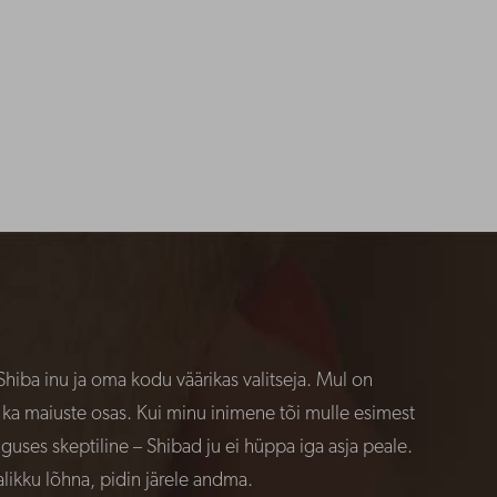
Shiba inu ja oma kodu väärikas valitseja. Mul on
i ka maiuste osas. Kui minu inimene tõi mulle esimest
guses skeptiline – Shibad ju ei hüppa iga asja peale.
alikku lõhna, pidin järele andma.