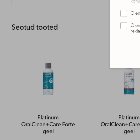
kohu
Olen 
Olen
Seotud tooted
rekl
Platinum
Platinum
OralClean+Care Forte
OralClean+Care 
geel
geel