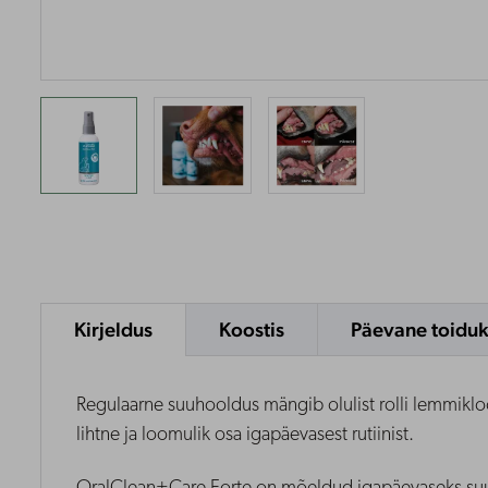
Kirjeldus
Koostis
Päevane toidu
Regulaarne suuhooldus mängib olulist rolli lemmik
lihtne ja loomulik osa igapäevasest rutiinist.