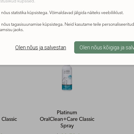
stuslikud küpsised.
nõus statistika küpsistega. Võimaldavad jälgida näiteks veebiliiklust.
 nõus tagasisuunamise küpsistega. Neid kasutame teile personaliseeritu
aamsisu jaoks.
Populaarne
Olen nõus ja salvestan
Olen nõus kõigiga ja sal
Platinum
Classic
OralClean+Care Classic
Spray