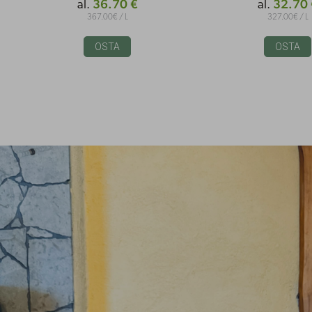
36.70 €
32.70 
al.
al.
367.00€ / L
327.00€ / L
OSTA
OSTA