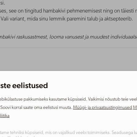
si.
s, see on tingitud hambakivi pehmenemisest ning on täiesti n
Vali variant, mida sinu lemmik paremini talub ja aktsepteerib.
bakivi raskusastmest, looma vanusest ja muudest individuaalset
ste eelistused
bikülastuse pakkumiseks kasutame küpsiseid. Vaikimisi nõustub teie veeb
oovi korral saate oma eelistusi muuta.
Müügi- ja privaatsustingimused
M
iitika
tame tehnilisi küpsiseid, mis on vajalikud veebi toimimiseks. Seadusega 