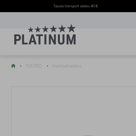
Tasuta transport alates 40 €

TOOTED
Hambahooldus