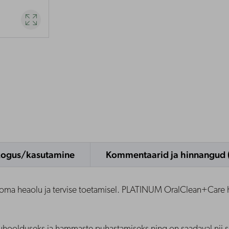

kogus/kasutamine
Kommentaarid ja hinnangud 
looma heaolu ja tervise toetamisel. PLATINUM OralClean+Care