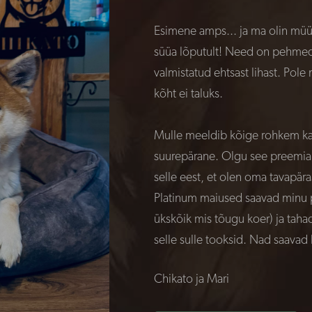
Esimene amps... ja ma olin müü
süüa lõputult! Need on pehmed, 
valmistatud ehtsast lihast. Pole
kõht ei taluks.
Mulle meeldib kõige rohkem kan
suurepärane. Olgu see preemia häs
selle eest, et olen oma tavapära
Platinum maiused saavad minu poo
ükskõik mis tõugu koer) ja taha
selle sulle tooksid. Nad saavad 
Chikato ja Mari